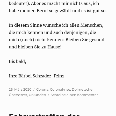
bedeutet). Aber es macht mir nichts aus, ich
habe meinen Beruf so gewählt und es ist gut so.
In diesem Sinne wünsche ich allen Menschen,
die mich kennen und auch denjenigen, die
mich (noch) nicht kennen: Bleiben Sie gesund
und bleiben Sie zu Hause!
Bis bald,
Ihre Bärbel Schrader-Prinz
Veröffentlicht
Schlagwörter
26. März 2020
Corona
,
Coronakrise
,
Dolmetscher
,
am
zu
Übersetzer
,
Urkunden
Schreibe einen Kommentar
Aktuelle
Lage
–