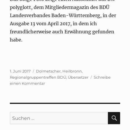
polyglott, dem Mitgliedermagazin des BDÜ
Landesverbandes Baden-Württemberg, in der
Ausgabe 13 vom April 2017, in dem ich
freundlicherweise auch Erwähnung gefunden
habe.
Veröffentlicht
Schlagwörter
1. Juni 2017
Dolmetscher
,
Heilbronn
,
am
Regionalgruppentreffen BDÜ
,
Übersetzer
Schreibe
zu
einen Kommentar
Februartreffen
der
Regionalgruppe
Heilbronn
des
SU
Suchen
BDÜ
nach: