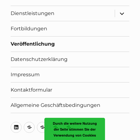
Unterme
Dienstleistungen
öffnen
Fortbildungen
Veröffentlichung
Datenschutzerklärung
Impressum
Kontaktformular
Allgemeine Geschäftsbedingungen
Durch die weitere Nutzung
LinkedIn
BDÜ
BDÜ
BDÜ
ProZ.com
der Seite stimmen Sie der
Online-
Online-
Online-
Verwendung von Cookies