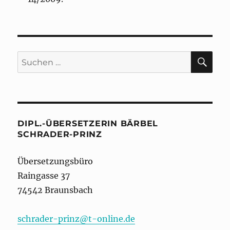
SU
Suchen
nach:
DIPL.-ÜBERSETZERIN BÄRBEL
SCHRADER-PRINZ
Übersetzungsbüro
Raingasse 37
74542 Braunsbach
schrader-prinz@t-online.de