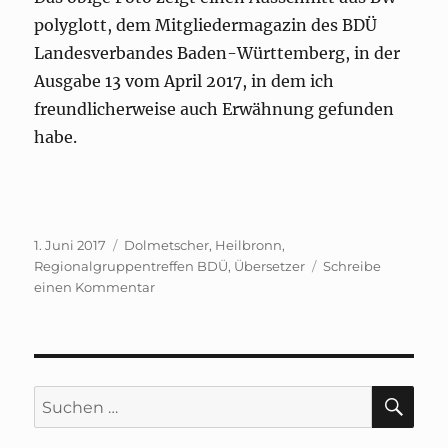
polyglott, dem Mitgliedermagazin des BDÜ
Landesverbandes Baden-Württemberg, in der
Ausgabe 13 vom April 2017, in dem ich
freundlicherweise auch Erwähnung gefunden
habe.
Veröffentlicht
Schlagwörter
1. Juni 2017
Dolmetscher
,
Heilbronn
,
am
Regionalgruppentreffen BDÜ
,
Übersetzer
Schreibe
zu
einen Kommentar
Februartreffen
der
Regionalgruppe
Heilbronn
des
SU
Suchen
BDÜ
nach: