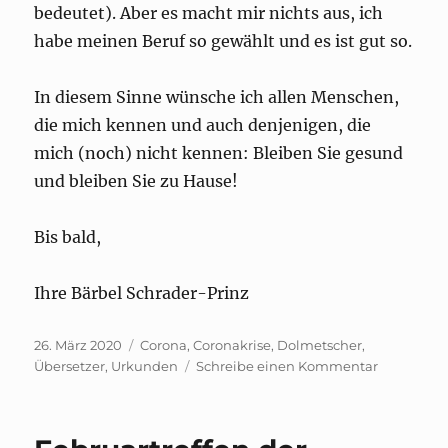
bedeutet). Aber es macht mir nichts aus, ich
habe meinen Beruf so gewählt und es ist gut so.
In diesem Sinne wünsche ich allen Menschen,
die mich kennen und auch denjenigen, die
mich (noch) nicht kennen: Bleiben Sie gesund
und bleiben Sie zu Hause!
Bis bald,
Ihre Bärbel Schrader-Prinz
Veröffentlicht
Schlagwörter
26. März 2020
Corona
,
Coronakrise
,
Dolmetscher
,
am
zu
Übersetzer
,
Urkunden
Schreibe einen Kommentar
Aktuelle
Lage
–